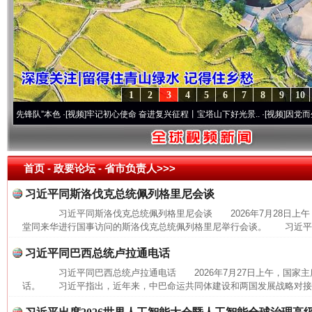
1
2
3
4
5
6
7
8
9
10
锋队”本色
·[视频]
牢记初心使命 奋进复兴征程丨宝塔山下好光景..
·[视频]
因党而生 为党
首页
- 政要论坛 -
省市负责人>>>
习近平同斯洛伐克总统佩列格里尼会谈
习近平同斯洛伐克总统佩列格里尼会谈 2026年7月28日上午
堂同来华进行国事访问的斯洛伐克总统佩列格里尼举行会谈。 习近平指
习近平同巴西总统卢拉通电话
习近平同巴西总统卢拉通电话 2026年7月27日上午，国家主
话。 习近平指出，近年来，中巴命运共同体建设和两国发展战略对接取