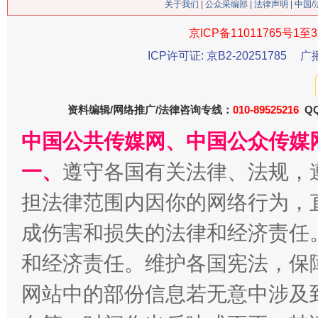
关于我们
|
公众采编部
|
法律声明
| 中国
京ICP备11011765号1至3
ICP许可证: 京B2-20251785
广
资料编辑/网络推广/法律咨询专线：
010-89525216
QQ
中国公共传媒网、中国公众传媒
习近平的博鳌关键词
魏明亮
一、
遵守各国有关法律、法规，
担法律范围内因你的网络行为，
成伤害和损失的法律和经济责任
和经济责任。维护各国宪法，保
网站中的部份信息若无意中涉及