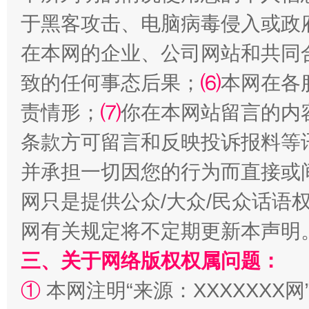
于黑客攻击、电脑病毒侵入或政
在本网的企业、公司网站和共同
致的任何事态后果；
⑹
本网在各
解纷+调解+退费，一次搞定
责情形；
⑺
你在本网站留言的内
条款方可留言和反映投诉报料等
并承担一切因您的行为而直接或
网只是提供公众/大众/民众话语
网有关规定将不定期更新本声明
三、关于网络版权权属问题：
站台名比不上好声名
①
本网注明“来源：XXXXXXX网