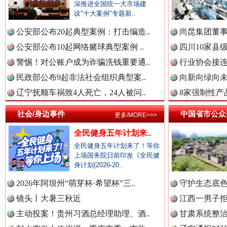
深推进全国统一大市场建
中国公民新闻网.
设"十大案例"专题新..
公安部公布20起典型案例：打击编造..
尚昆集团董事
公安部公布10起网络赌球典型案例 ..
四川10家县
中国公共新闻网.
巳巳如意，开工大吉！
三轮上
警惕！对公账户成为诈骗洗钱重要通..
行业协会接连
民政部公布9起非法社会组织典型案..
向新向绿向未
辽宁抚顺车祸致4人死亡，24人被问..
8家强制性产
中国法制新闻网.
社会/身边事件
中国省市公众
更多/MORE>>>
全民健身五年计划来..
全民健身五年计划来了！等你
中国法治新闻网.
上场国务院日前印发《全民健
身计划(2026-20..
2026年阿坝州“萌芽杯·希望杯”三..
守护生态底色
“后车司机肯定在骂我”
全民健身
中国法院新闻网.
镜头丨大暑三秋近
江西一男子拒
主动投案！贵州习酒总经理助理、酒..
甘肃系统整治