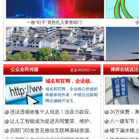
中国医药新闻网.
中国企业新闻网.
雄关漫道展新颜
“
公众全民传媒
律师在线说法
更多/MORE>>>
中国农业新闻网.
域名和官网，企业核..
域名和官网，企业核心价值的
终极体现作者：中国法治新闻
网总编辑亓淦玉..
中国视频新闻网.
违法违规收集个人信息！涉及35款应..
26万保费，
让人工智能成为促进共同繁荣、维护..
八一建军节｜
四部门印发意见推动互联网基础资源..
楼下漏水楼上
中国廉政法纪网.