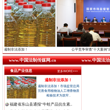
红船起航处 潮起向未来
广州首
中国廉政法纪网.
中国律师在线.中
加！
公平竞争审查“十大案例”出炉！
www.中国法制传媒网.cn
www.中国法治
中国参政网.中
三年瞒报超千万 隐匿收入偷税被查处..
食品产业信息
更多/MORE>>>
遏制非法添加！
遏制非法添加！市场监管总局
完善食用植物油人工增香物质
检验技术为筑牢..
福建省东山县通报“牛蛙产品抗生素..