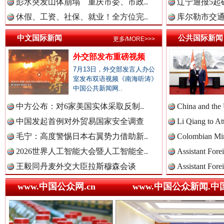
彭水突发山体崩塌 重庆市委、市政..
辽宁通报5起
休假、工资、社保、就业！全方位完..
库尔勒市交通
中国检察新闻网.
中文国际新闻
公共国际新闻
更多/MORE>>>
外交部发布重磅视频
中国医药新闻网.
7月13日，外交部发言人办公
室发布双语视频《南海听涛》
中国公共新闻网..
世界屋脊 天路回响
永
中方公布：对6家美国实体采取反制..
China and the
中国企业新闻网.
中国发起首例对外贸易国家安全调查
Li Qiang to At
毛宁：高度警惕日本右翼势力借助新..
Colombian Mini
2026世界人工智能大会暨人工智能全..
Assistant Fore
中国农业新闻网.
王毅同丹麦外交大臣拉斯穆森会谈
Assistant Fore
www.中国公众网.cn
www.中国公众新闻.中
中国视频新闻网.