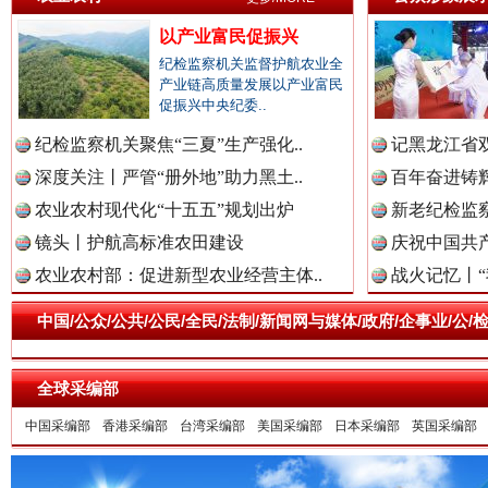
以产业富民促振兴
纪检监察机关监督护航农业全
产业链高质量发展以产业富民
促振兴中央纪委..
纪检监察机关聚焦“三夏”生产强化..
记黑龙江省双
深度关注丨严管“册外地”助力黑土..
百年奋进铸辉
雄关漫道展新颜
“
农业农村现代化“十五五”规划出炉
新老纪检监察
镜头丨护航高标准农田建设
庆祝中国共产
农业农村部：促进新型农业经营主体..
战火记忆丨“
中国/公众/公共/公民/全民/法制/新闻网与媒体/政府/企事业/
全球采编部
中国采编部
香港采编部
台湾采编部
美国采编部
日本采编部
英国采编部
衣柜里的秘密
高速路上