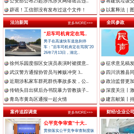
公安部公布25起涉汛涉灾网络谣言违..
将建筑垃圾
衣柜里的秘密
高速路上
辟谣！工信部没有发布过这个文件！
以案释法｜图“
法治新闻
全民参政
中国律师在线.中
更多/MORE>>>
“后车司机肯定在骂..
男子在高速快车道急刹停
车："后车司机肯定在骂我"20
中国参政网.中
26年7月13日，湖北..
徐州乐园度假区女演员表演时裙摆意..
征求意见稿发
武汉警方通报协管员与摊贩冲突 3..
四川洪雅县同
中国全民新闻网.
近期涉私家车群死群伤事故多发，公..
政治监督更
春天里的科技盛宴
传销头目出狱后办书院暴力管教孩子..
深度关注丨
青岛市黄岛区通报一起火情
建言献策丨持
中国公众新闻网.
案件追踪调查
财经/企业公
更多/MORE>>>
公平竞争审查“十大..
贯彻落实公平竞争审查制度纵