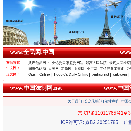
www.全民网.中国
ww
友情链接：
共产党员网
中央纪委国家监委网站
最高人民法院
最高人民检察
中文网：
国家信访局
人民网
新华网
央视网
央广网
工信部备案查询
公
春天里的科技盛宴
英文网：
Qiushi Online |
People's Daily Online |
xinhua.net |
cntv.com |
www.中国法制网.net
www.中
关于我们
|
公众采编部
|
法律声明
| 中国
京ICP备11011765号1至3
ICP许可证: 京B2-20251785
广