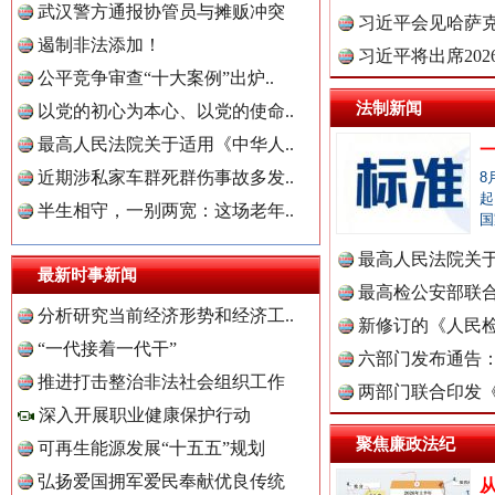
武汉警方通报协管员与摊贩冲突
理高级..
习近平会见哈萨
遏制非法添加！
红船起航处 潮起向未来
广州首
习近平将出席20
公平竞争审查“十大案例”出炉..
球治理..
法制新闻
以党的初心为本心、以党的使命..
最高人民法院关于适用《中华人..
近期涉私家车群死群伤事故多发..
8
起
中国全民新闻网.
半生相守，一别两宽：这场老年..
国
最高人民法院关
最新时事新闻
法典》..
最高检公安部联
中国公众新闻网.
分析研究当前经济形势和经济工..
周岁未..
新修订的《人民
三年瞒报超千万 隐匿收入偷税被查处..
“一代接着一代干”
布
六部门发布通告
推进打击整治非法社会组织工作
两部门联合印发
深入开展职业健康保护行动
中国公民新闻网.
定》
聚焦廉政法纪
可再生能源发展“十五五”规划
弘扬爱国拥军爱民奉献优良传统