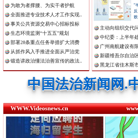
为敢为者撑腰、为实干者护航
"
中国公共新闻网.
反
全面推进专业技术人才工作实现..
败
事关公共资源交易中心招标投标
主动向组织交代
生态环境监测“十五五”规划
中国法制新闻网.
李富民..
中纪委：上半年处
祁连巍巍树丰碑
高回报
部署28条重点任务举措扩大消费
广州南航建设有
从抓作风入手推进全面从严治党
新疆维吾尔自治
锻造讲政治懂法治善宣传的政法..
黑龙江省佳木斯
中国法治新闻网.
中国法院新闻网.
WWW.Videosnews.cn
ww
一枚“钉子”竟然扎入要害部门
中国检察新闻网.