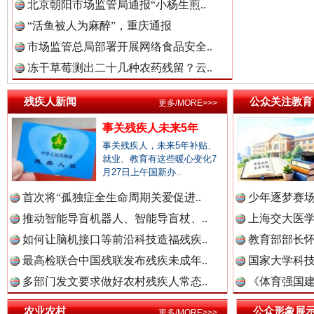
北京朝阳市场监管局通报“小杨生煎..
“活鱼被人为麻醉”，重庆通报
市场监管总局部署开展网络食品安全..
祁连巍巍树丰碑
高回报
冻干草莓测出二十几种农药残留？云..
残疾人新闻
公众关注教育
更多/MORE>>>
事关残疾人未来5年
事关残疾人，未来5年补贴、
就业、教育有这些暖心变化7
月27日上午国新办..
首次将“孤独症全生命周期关爱促进..
少年逐梦赛场
推动智能导盲机器人、智能导盲杖、..
上海交大医
如何让脑机接口等前沿科技造福残疾..
教育部部长怀
一枚“钉子”竟然扎入要害部门
最高检联合中国残联发布残疾未成年..
国家大学科技
多部门发文要求做好农村残疾人常态..
《体育强国建
农业农村
公众形象展
更多/MORE>>>