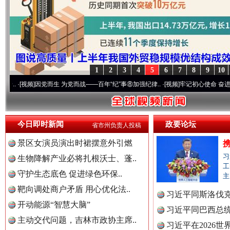
1
2
3
4
5
6
7
8
9
10
]
因党而生 为党而战——百年“纪”事⑧加强纪律..
·[视频]
牢记初心使命 奋进复兴征程丨“转
世界屋脊 天路回响
永
今日即时新闻
政要论坛
省市州负责人投稿
景区女演员演出时裙摆意外引燃
习
生物降解产业必将扎根沃士、蓬..
工
守护生态底色 促进绿色环保..
主
靶向调处商户矛盾 用心优化法..
习近平同斯洛伐
开动能源“智慧大脑”
习近平同巴西总
主动交代问题，吉林市政协主席..
习近平在2026