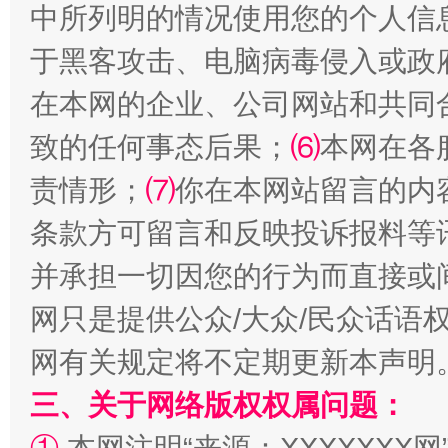
中所列明的情况使用您的个人信
于黑客攻击、电脑病毒侵入或政
在本网的企业、公司网站和共同
解纷+调解+退费，一次搞定
致的任何事态后果；
⑹
本网在各
责情形；
⑺
你在本网站留言的内
条款方可留言和反映投诉报料等
并承担一切因您的行为而直接或
网只是提供公众/大众/民众话语
网有关规定将不定期更新本声明
站台名比不上好声名
三、关于网络版权权属问题：