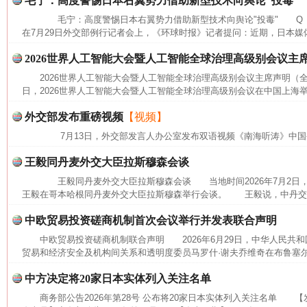
毛宁：高度警惕日本右翼势力借助新型技术向舆论“投毒”
毛宁：高度警惕日本右翼势力借助新型技术向舆论"投毒" Q 
在7月29日外交部例行记者会上，《环球时报》记者提问：近期，日本媒体
2026世界人工智能大会暨人工智能全球治理高级别会议主
2026世界人工智能大会暨人工智能全球治理高级别会议主席声明（全文
日，2026世界人工智能大会暨人工智能全球治理高级别会议在中国上海举
外交部发布重磅视频
【视频】
7月13日，外交部发言人办公室发布双语视频《南海听涛》中国
王毅同丹麦外交大臣拉斯穆森会谈
王毅同丹麦外交大臣拉斯穆森会谈 当地时间2026年7月2日
王毅在哥本哈根同丹麦外交大臣拉斯穆森举行会谈。 王毅说，中丹交往
网上购药对药下症？
中欧贸易投资磋商机制首次会议举行并发表联合声明
中欧贸易投资磋商机制联合声明 2026年6月29日，中华人民共
贸易和经济安全及机构间关系和透明度委员马罗什·谢夫乔维奇在布鲁塞尔
中方决定将20家日本实体列入关注名单
商务部公告2026年第28号 公布将20家日本实体列入关注名单