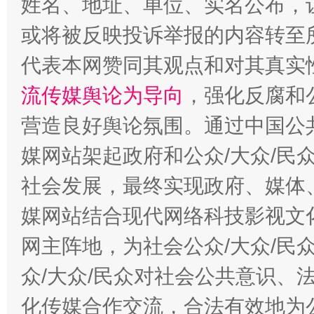
姓名、地址、单位、实名公布，让
或将被反映投诉举报的内容转至
这是一记警钟！
谢
代表本网赞同其观点和对其真实
流传媒舆论为导向
，强化反腐和
营造良好舆论氛围。通过中国公共
媒网站架起政府和公众/大众/民
社会发展，最终实现政府、媒体、
媒网站结合现代网络科技影视文
网主阵地，为社会公众/大众/民
今
在谋一域中谋全局
众/大众/民众对社会公共意识、
化传媒合作交流，合法有效地为公