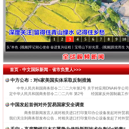
1
2
3
4
5
6
7
8
9
10
本色
·[视频]
牢记初心使命 奋进复兴征程丨宝塔山下好光景..
·[视频]
因党而生 为党而战—
首页
- 中文国际新闻 -
省市负责人>>>
中方公布：对6家美国实体采取反制措施
中华人民共和国商务部令二〇二六年第2号 关于对应用DNA科学公
定中华人民共和国商务部令二〇二六年 第2号 经国家反外国制裁工作协
中国发起首例对外贸易国家安全调查
商务部新闻发言人就对相关进口打印复印办公设备发起对外贸
我们关注到商务部发布公告，对相关进口打印复印办公设备发起了对外贸易