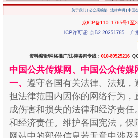
关于我们
|
公众采编部
|
法律声明
| 中国
京ICP备11011765号1至3
ICP许可证: 京B2-20251785
广
资料编辑/网络推广/法律咨询专线：
010-89525216
QQ
习近平的博鳌关键词
魏明亮
中国公共传媒网、中国公众传媒
一、
遵守各国有关法律、法规，
担法律范围内因你的网络行为，
成伤害和损失的法律和经济责任
和经济责任。维护各国宪法，保
网站中的部份信息若无意中涉及