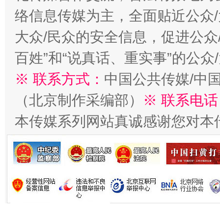
络信息传媒为主，全面贴近公众/
大众/民众的安全信息，促进公众
百姓”和“说真话、重实事”的公众
※ 联系方式：
中国公共传媒/中
习近平的博鳌关键词
魏明亮
（北京制作采编部）
※ 联系电话
本传媒系列网站真诚感谢您对本
生
“刷贴”乱象丛生