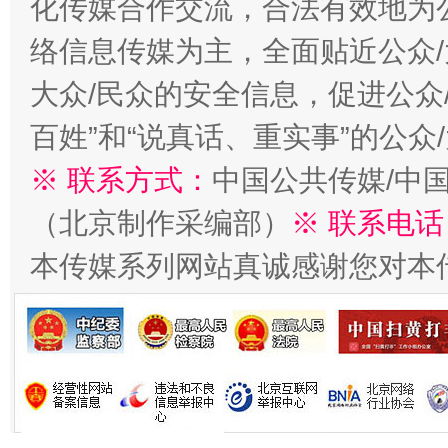
化传媒合作交流，合法有效地为公
络信息传媒为主，全面贴近公众/
今
在谋一域中谋全局
大众/民众的安全信息，促进公众
百姓”和“说真话、重实事”的公众
※ 联系方式：
中国公共传媒/中
（北京制作采编部）
※ 联系电话
本传媒系列网站真诚感谢您对本
习近平的博鳌关键词
魏明亮