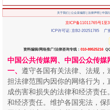
关于我们
|
公众采编部
|
法律声明
| 中国
京ICP备11011765号1至3
今
在谋一域中谋全局
ICP许可证: 京B2-20251785
广
资料编辑/网络推广/法律咨询专线：
010-89525216
QQ
中国公共传媒网、中国公众传媒
一、
遵守各国有关法律、法规，
担法律范围内因你的网络行为，
成伤害和损失的法律和经济责任
习近平的博鳌关键词
魏明亮
和经济责任。维护各国宪法，保