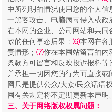
揭批美国五大"原罪"
"炒
中所列明的情况使用您的个人信
于黑客攻击、电脑病毒侵入或政
在本网的企业、公司网站和共同
致的任何事态后果；
⑹
本网在各
责情形；
⑺
你在本网站留言的内
条款方可留言和反映投诉报料等
解纷+调解+退费，一次搞定
并承担一切因您的行为而直接或
网只是提供公众/大众/民众话语
网有关规定将不定期更新本声明
三、关于网络版权权属问题：