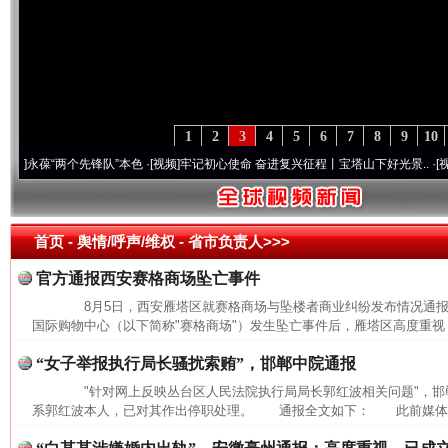
1
2
3
4
5
6
7
8
9
10
葆“两个先锋队”本色
·[视频]
牢记初心使命 奋进复兴征程丨宝塔山下好光景..
·[视频]
因党
首页
- 舆情/呼声/维权 -
省市负责人>>>
官方通报西安赛格商场坠亡事件
8月5日，西安雁塔区就赛格商场与坠楼者商业纠纷发布情况通
国际购物中心（以下简称"赛格商场"）发生坠亡事件后，雁塔区高度重视，
“女子举报执行局长骚扰索贿”，邯郸中院通报
"针对网上反映丛台区人民法院执行局局长郭红波相关问题"，邯
系郭红波本人，已对其作出停职处理。 通报全文如下： 此前媒体报