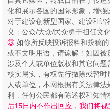
自其它媒体，转载目的在于传递
化和展示各国的国际形象，增强
对于建设创新型国家、建设和谐
义；公众/大众/民众勇于担任文
③
如你所反映投诉报料和投稿的
招工难、用工荒背后
或不文明用语，请谅解！如因被
涉及个人或单位版权和其它问题
核实属实，有权先行撤除或暂时
人或单位，本网根据有关法律法
利，任何公民都有陈述权和知情
后15日内不作出回应，我们将视
网上购药对药下症？