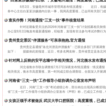
“白某某涉嫌婚内出轨”，安徽亳州通报：高度重视，已成
8月2日，安徽亳州市城市管理局发布情况通报： 近日，有媒
务中心主任白某某涉嫌婚内出轨一事，我局高度重视，已会同有关部门成立
查实作弊！河南通报“三支一扶”事件核查结果
针对近期备受关注的2026年河南省"三支一扶"计划招募相关舆情
办公室8月2日晚发布最新通报称，经核查，发现有非法参与考试作弊行为
贵州贵定景区“伴漂服务”可亲亲抱抱,官方通报
贵州贵定县通报"洛北河漂流伴漂服务"：已联合多部门开展调查
如下： 据媒体此前报道，近日，有多名网友称，贵州省贵定县洛北河（
针对网上反映的安平志臻中学相关情况，河北衡水发布通
河北省衡水市联合调查组7月27日深夜发布情况通报：情况通
相关情况，衡水市高度重视，第一时间成立联合调查组，全面深入开展调查
河南省“三支一扶”工作领导小组协调办公室发布声明
近日，河南"三支一扶"考试成绩公布，部分岗位出现高分断层现象
省"三支一扶"工作领导小组协调办公室发布《声明》称，已成立工作组，针
女孩正颌手术被做反 武汉大学口腔医院：高度重视，已成