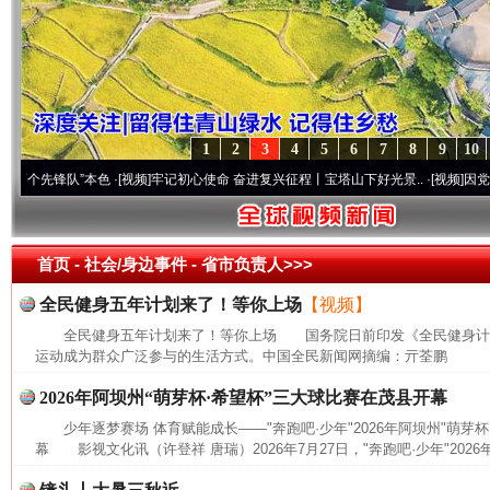
1
2
3
4
5
6
7
8
9
10
先锋队”本色
·[视频]
牢记初心使命 奋进复兴征程丨宝塔山下好光景..
·[视频]
因党而生 为
首页
- 社会/身边事件 -
省市负责人>>>
全民健身五年计划来了！等你上场
【视频】
全民健身五年计划来了！等你上场 国务院日前印发《全民健身计划(20
运动成为群众广泛参与的生活方式。中国全民新闻网摘编：亓荃鹏
2026年阿坝州“萌芽杯·希望杯”三大球比赛在茂县开幕
少年逐梦赛场 体育赋能成长——"奔跑吧·少年"2026年阿坝州"萌芽
幕 影视文化讯（许登祥 唐瑞）2026年7月27日，"奔跑吧·少年"2026年