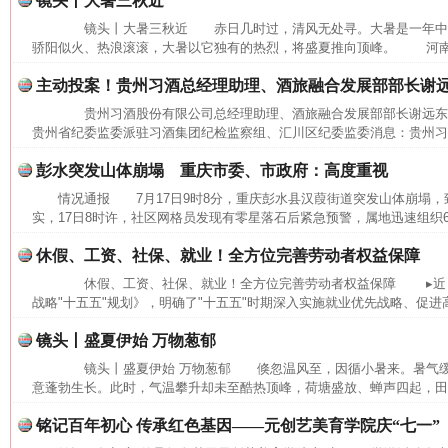
镜头丨大暑三秋近
镜头丨大暑三秋近 赤日几时过，清风无处寻。大暑是一年中
骄阳似火、热浪滚滚，大暑以它独有的热烈，将盛夏推向顶峰。 河南省
主动投案！贵州习酒总经理助理、酒旅融合发展部部长谢
贵州习酒股份有限公司总经理助理、酒旅融合发展部部长谢远
贵州省纪委监委派驻习酒集团纪检监察组、汇川区纪委监委消息：贵州习酒
彭水突发山体崩塌 重庆市委、市政府：高度重视
情况通报 7月17日9时8分，重庆彭水县汉葭街道突发山体崩塌
实，17日8时许，社区网格员发现有零星落石后紧急预警，属地迅速组织6
休假、工资、社保、就业！全方位完善劳动者权益保障
休假、工资、社保、就业！全方位完善劳动者权益保障 ▸近日
战略"十五五"规划》，明确了"十五五"时期深入实施就业优先战略、促进高
网上购药对药下症？
镜头丨盛夏伊始 万物葱郁
镜头丨盛夏伊始 万物葱郁 倏忽温风至，因循小暑来。暑气缓
意蓬勃生长。此时，气温攀升却未至酷热顶峰，荷塘盛放、蝉声四起，田间
铭记百年初心 传承红色基因——元创艺美育学院庆“七一”