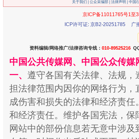
关于我们
|
公众采编部
|
法律声明
| 中国
京ICP备11011765号1至3
ICP许可证: 京B2-20251785
广
资料编辑/网络推广/法律咨询专线：
010-89525216
QQ
中国公共传媒网、中国公众传媒
一、
遵守各国有关法律、法规，
习近平的博鳌关键词
魏明亮
担法律范围内因你的网络行为，
成伤害和损失的法律和经济责任
和经济责任。维护各国宪法，保
网站中的部份信息若无意中涉及