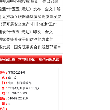
源交易中心招投标 多部门作出部署
监测“十五五”规划》发布｜全文｜解
意见推动互联网基础资源高质量发展
部署开展安全生产“打非治违”工作
建设“十五五”规划》印发｜全文
国家要提升孩子们这些能力素养
.
·[视频]
牢记初心使命 奋进复兴征程丨“转折之城”激荡..
·[视频]
牢记初心使命 奋进复兴
能发展，国务院常务会作最新部署⇒
集采编组稿
-
本网律师团
-
制作采编总部
证号：
字第20293号
 名：
李 凌
 门：
北京 制作采编部
 务：
中国法纪网驻四川负责人
 线：
15701616003
电话：
010-89525216
 别：
女
年月：