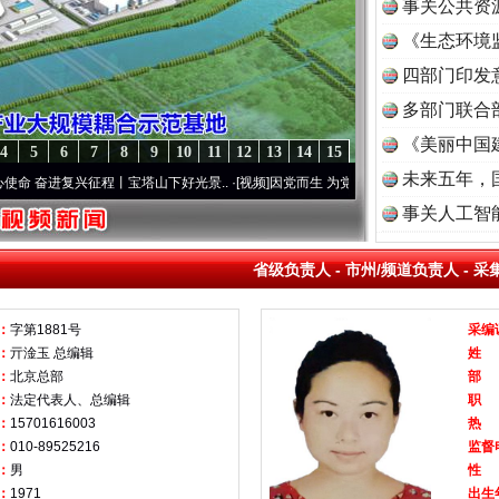
事关公共资
《生态环境
读
四部门印发
多部门联合
《美丽中国
4
5
6
7
8
9
10
11
12
13
14
15
未来五年，
奋进复兴征程丨宝塔山下好光景..
·[视频]
因党而生 为党而战——百年“纪”事⑧加强纪律.
事关人工智
省级负责人
-
市州/频道负责人
-
采
：
字第1881号
采编
：
亓淦玉 总编辑
姓
：
北京总部
部
：
法定代表人、总编辑
职
：
15701616003
热
：
010-89525216
监督
：
男
性
：
1971
出生