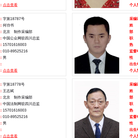
：
点击查看
个人
：
字第18787号
采编
：
何功书
姓
：
北京 制作采编部
部
：
中国公众网驻四川总监
职
：
15701616003
热
：
010-89525216
监督
：
男
性
：
出生
：
点击查看
个人
：
字第18778号
采编
：
王志斌
姓
：
北京 制作采编部
部
：
中国法制网驻四川总监
职
：
15701616003
热
：
010-89525216
监督
：
男
性
：
出生
：
点击查看
个人