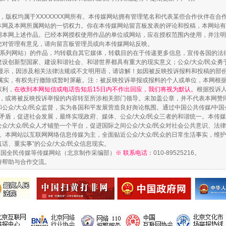
作品，版权均属于XXXXXXX网所有。本传媒网站拥有管理笔名和代表某些合作伙伴在
本网及本网所属网站的一切权力。你在本传媒网站留言板发表的评论和投稿，本网站有
本网上述作品。已经本网授权使用作品的单位或网站，应在授权范围内使用，并注明“来
您对管理有意见，请向留言板管理员或向本传媒网站反映。
本传媒系列网站）的作品，均转载自其它媒体，转载目的在于传递更多信息，宣传各国的
设创新型国家、建设和谐社会、和谐世界都具有重大的现实意义；公众/大众/民众勇
显示，因涉及相关法律法规或不文明用语，请谅解！如因被反映投诉报料和投稿的部
属实，有权先行撤除或暂时屏蔽。注：被反映投诉举报或报料的个人或单位，本网根
权利，
在收到本网短信或电话告知后15日内不作出回应，我们将视为默认。
根据投诉
论，或将被反映投诉举报的内容转至所涉相关部门领导。未加盖公章，并不代表本网赞
和公众/大众/民众监督，实为各国和平发展营造良好舆论氛围。通过中国公共传媒/中国
会矛盾，促进社会发展，最终实现政府、媒体、公众/大众/民众三者的和谐统一。本传
众/大众/民众人才铺垫一个平台，促进国际之间公众/大众/民众对社会公共意识、法
。本网站以互联网网络信息传媒为主，全面贴近公众/大众/民众的日常生活事实，维护公
真话、重实事”的公众/大众/民众信息现实。
中国全民传媒等传媒网站（北京制作采编部）
※ 联系电话：
010-89525216。
持帮助与合作交流。