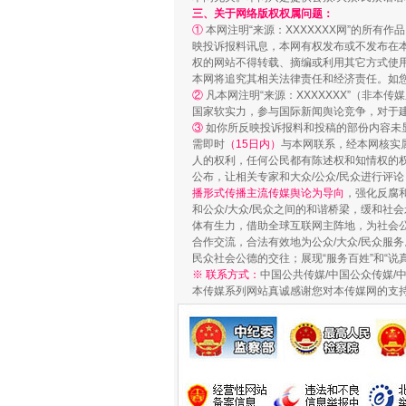
三、关于网络版权权属问题：
①
本网注明“来源：XXXXXXX网”的所有
映投诉报料讯息，本网有权发布或不发布在
权的网站不得转载、摘编或利用其它方式使用
本网将追究其相关法律责任和经济责任。如
②
凡本网注明“来源：XXXXXXX”（非
国家软实力，参与国际新闻舆论竞争，对于建
③
如你所反映投诉报料和投稿的部份内容未
需即时
（15日内）
与本网联系，经本网核实
人的权利，任何公民都有陈述权和知情权的
公布，让相关专家和大众/公众/民众进行评
播形式传播主流传媒舆论为导向
，强化反腐
和公众/大众/民众之间的和谐桥梁，缓和社
体有生力，借助全球互联网主阵地，为社会公
合作交流，合法有效地为公众/大众/民众服务
民众社会公德的交往；展现“服务百姓”和“说
※ 联系方式：
中国公共传媒/中国公众传媒/
本传媒系列网站真诚感谢您对本传媒网的支