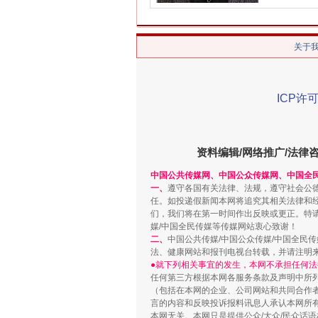
关于
ICP许可
资料编辑/网络推广/法律
中国公共传媒网、中国公众传媒网、中国全
一、
遵守各国有关法律、法规，遵守社会公
任。如投递假新闻本网将追究其相关法律和
们，我们将在第一时间作出反映或更正。特
媒/中国全民传媒等传媒网站衷心致谢！
二、
中国公共传媒/中国公众传媒/中国全民
法、健康网站和报刊电视台转载，并请注明
●就下列相关事宜的发生，本网不承担任何法
任何第三方根据本网各服务条款及声明中所
（包括在本网的企业、公司网站和共同合作
言的内容和反映投诉报料讯息人承认本网所
本网无关。本网只是提供公众/大众/民众话