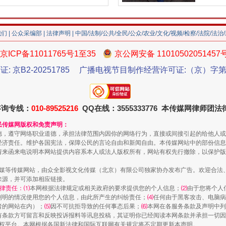
我们
|
公众采编部
|
法律声明
| 中国/法制/公共/全民/公众/农业/文化/视频/检察/法院/法治
京ICP备11011765号1至35
京公网安备 11010502051457
证: 京B2-20251785
广播电视节目制作经营许可证:（京）字第3
咨询专线：
010-89525216
QQ在线：3555333776 本传媒网律师团
民传媒网版权和免责声明：
德，遵守网络职业道德，承担法律范围内因你的网络行为，直接或间接引起的给他人或
经济责任。维护各国宪法，保障公民的言论自由和新闻自由。本传媒网站中的部份信息
请来函来电说明本网站提供内容系本人或法人版权所有，网站有权先行撤除，以保护版
传媒等传媒网站，由众全影视文化传媒（北京）有限公司独家协办发布广告。欢迎合法
来源，并可添加相应链接。
律责任：⑴
本网根据法律规定或相关政府的要求提供您的个人信息；
⑵
由于您将个人
列明的情况使用您的个人信息，由此所产生的纠纷责任；
⑷
任何由于黑客攻击、电脑病
者的网站在内）；
⑸
因不可抗拒导致的任何事态后果；
⑹
本网在各服务条款及声明中列
有条款方可留言和反映投诉报料等讯息投稿，其证明你已经阅读本网条款并承担一切因
语权平台。本网根据各国新法律和国际互联网有关规定将不定期更新本声明。