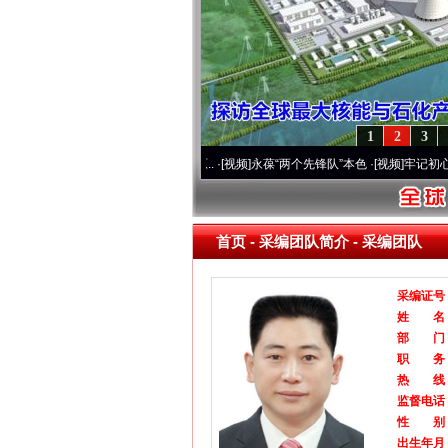
1
2
3
通运营20周年 深刻改变雪域高原..
·[视频]
永葆“两个先锋队”本色
·[视频]
牢记初心使命 
首页
-
采编团队简介
- 采编团队
采编证号
姓 名
部 门
职 务
热 线
监督电话
性 别
出生年月