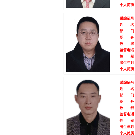
个人简历
采编证号
姓 名
部 门
职 务
热 线
监督电话
性 别
出生年月
个人简历
采编证号
姓 名
部 门
职 务
热 线
监督电话
性 别
出生年月
个人简历