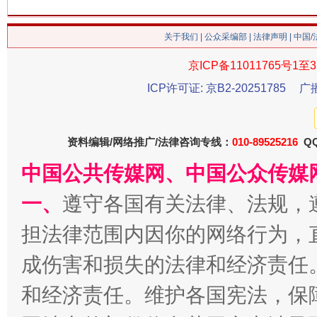
今
在谋一域中谋全局
关于我们
|
公众采编部
|
法律声明
| 中国
京ICP备11011765号1至3
ICP许可证: 京B2-20251785
广
资料编辑/网络推广/法律咨询专线：
010-89525216
QQ
中国公共传媒网、中国公众传媒
一、
遵守各国有关法律、法规，
习近平的博鳌关键词
魏明亮
担法律范围内因你的网络行为，
成伤害和损失的法律和经济责任
和经济责任。维护各国宪法，保