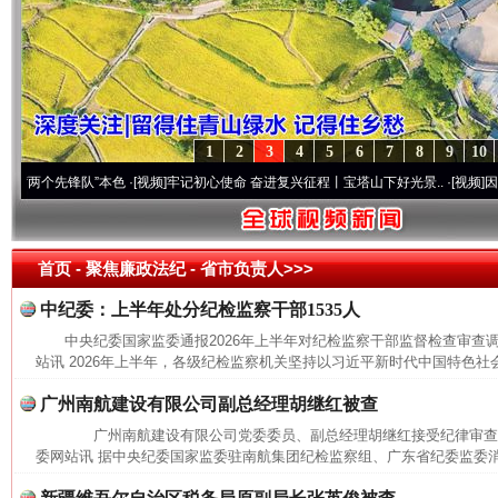
1
2
3
4
5
6
7
8
9
10
个先锋队”本色
·[视频]
牢记初心使命 奋进复兴征程丨宝塔山下好光景..
·[视频]
因党而生 
首页
- 聚焦廉政法纪 -
省市负责人>>>
中纪委：上半年处分纪检监察干部1535人
中央纪委国家监委通报2026年上半年对纪检监察干部监督检查审
站讯 2026年上半年，各级纪检监察机关坚持以习近平新时代中国特色社会
广州南航建设有限公司副总经理胡继红被查
广州南航建设有限公司党委委员、副总经理胡继红接受纪律审
委网站讯 据中央纪委国家监委驻南航集团纪检监察组、广东省纪委监委消