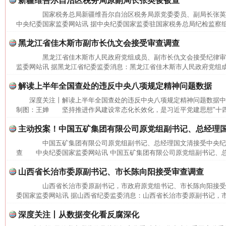
新疆维吾尔自治区税务局原副局长张英俊被查
国家税务总局新疆维吾尔自治区税务局原党委委员、副局长张
中央纪委国家监委网站讯 据中央纪委国家监委驻国家税务总局纪检监察组
黑龙江省佳木斯市副市长仇文会接受审查调查
黑龙江省佳木斯市人民政府党组成员、副市长仇文会接受纪律
监委网站讯 据黑龙江省纪委监委消息：黑龙江省佳木斯市人民政府党组成
解读上半年全国查处的违反中央八项规定精神问题数据
深度关注丨解读上半年全国查处的违反中央八项规定精神问题数据中
制图：王婵 坚持推进作风建设常态化长效化，是习近平党建思想"十四个
主动投案！中国五矿集团有限公司原党组副书记、总经理
中国五矿集团有限公司原党组副书记、总经理国文清接受中央纪
查 中央纪委国家监委网站讯 中国五矿集团有限公司原党组副书记、总
山西省长治市委原副书记、市长陈向阳接受审查调查
山西省长治市委原副书记，市政府原党组书记、市长陈向阳接
委国家监委网站讯 据山西省纪委监委消息：山西省长治市委原副书记，市
网上购药对药下症？
深度关注丨从数据变化看反腐深化