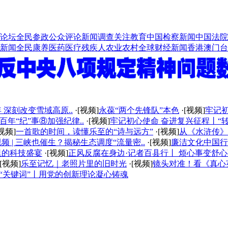
论坛
全民参政
公众评论
新闻调查
关注教育
中国检察新闻
中国法院
新闻
全民康养
医药医疗
残疾人
农业农村
全球财经新闻
香港澳门台
 深刻改变雪域高原..
·[视频]
永葆“两个先锋队”本色
·[视频]
牢记
年“纪”事⑧加强纪律..
·[视频]
牢记初心使命 奋进复兴征程丨“转
[视频]
一首歌的时间，读懂乐至的“诗与远方”
·[视频]
从《水浒传》
频 | 三峡也催生？揭秘生态调度“流量密..
·[视频]
廉洁文化中国行 
里的科技盛宴
·[视频]
正风反腐在身边·记者百县行丨 烦心事变舒心事
·[视频]
乐至记忆｜老照片里的旧时光
·[视频]
镜头对准！看《真心
我的“关键词”丨用党的创新理论凝心铸魂