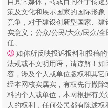
自其它媒体，转载目的在于传递
策及文化和展示国家的国际形象
竞争，对于建设创新型国家、建
漫山遍野的桃花与雪山、麦地、白藏房
除了
实意义；公众/公民/大众/民众
任。
③
如你所反映投诉报料和投稿的
法规或不文明用语，请谅解！如
容，涉及个人或单位版权和其它
经本网核实属实，有权先行撤除
招工难、用工荒背后
料的个人或单位，本网根据有关
人的权利，任何公民都有陈述权