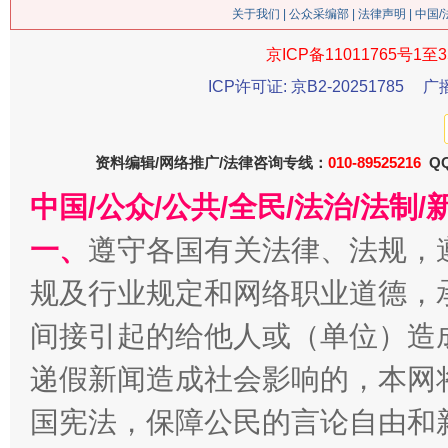
关于我们
|
公众采编部
|
法律声明
| 中国
这是一记警钟！
谢
京ICP备11011765号1至3
ICP许可证: 京B2-20251785
广
资料编辑/网络推广/法律咨询专线：
010-89525216
QQ
中国/公众/公共/全民/法治/法
一、
遵守各国有关法律、法规，
规及行业规定和网络职业道德，
今
在谋一域中谋全局
间接引起的给他人或（单位）造
递假新闻造成社会影响的，本网
国宪法，保障公民的言论自由和