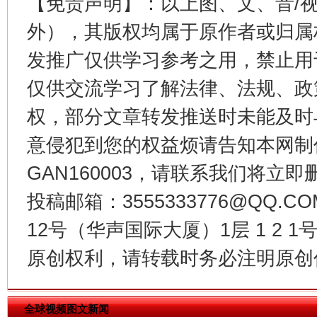
【免责声明】：以上图、文、音/
外），其版权均属于原作者或归属
这是一记警钟！
谢
发推广仅供学习参考之用，禁止用
仅供交流学习了解法律、法规、政
权，部分文章转发推送时未能及时
意侵犯到您的权益烦请告知本网制作采编
GAN160003，请联系我们将立即删
投稿邮箱：3555333776@QQ
12号（华声国际大厦）1层 1 2
今
在谋一域中谋全局
原创权利，请转载时务必注明原创作
全球视频图文新闻