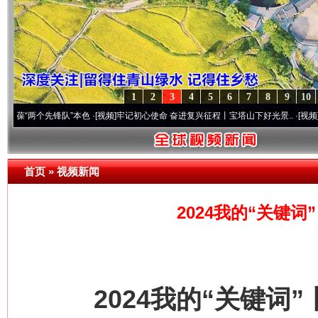
1
2
3
4
5
6
7
8
9
10
先锋队”本色
·[视频]
牢记初心使命 奋进复兴征程丨宝塔山下好光景..
·[视频]
因党而生 为
首页
»
视频新闻
2024我的“关键
2024我的“关键词