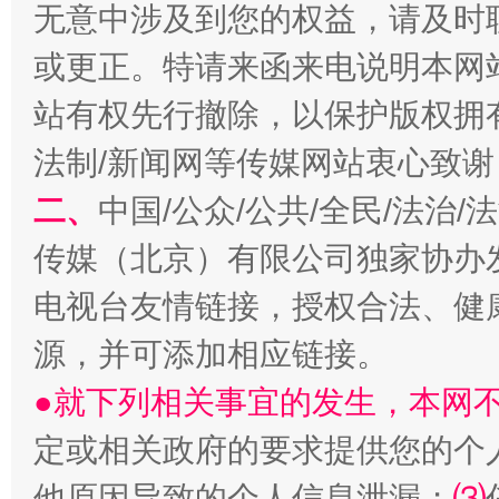
无意中涉及到您的权益，请及时
或更正。特请来函来电说明本网
站有权先行撤除，以保护版权拥有者
习近平的博鳌关键词
魏明亮
法制/新闻网等传媒网站衷心致谢
二、
中国/公众/公共/全民/法治
传媒（北京）有限公司独家协办
电视台友情链接，授权合法、健
源，并可添加相应链接。
●就下列相关事宜的发生，本网
生
“刷贴”乱象丛生
定或相关政府的要求提供您的个
他原因导致的个人信息泄漏；
⑶